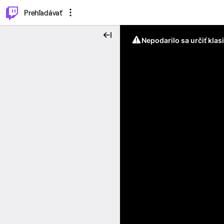
..
⌥
P
Prehľadávať
Nepodarilo sa určiť klas