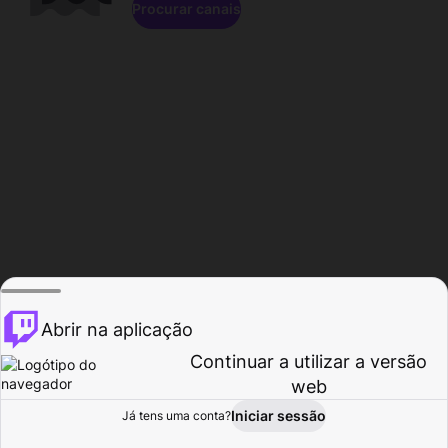
Procurar canais
Abrir na aplicação
Continuar a utilizar a versão
web
Iniciar sessão
Já tens uma conta?
Página inicial
Procurar
Atividade
Perfil