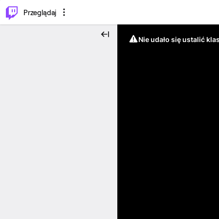
…
⌥
P
Przeglądaj
Nie udało się ustalić klas