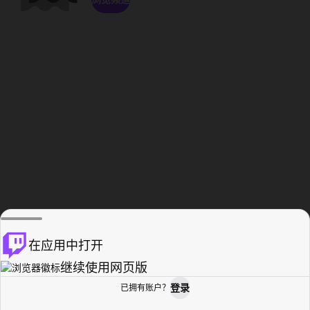
在应用中打开
继续使用网页版
登录
已拥有账户？
主页
浏览
活动纪录
个人资料