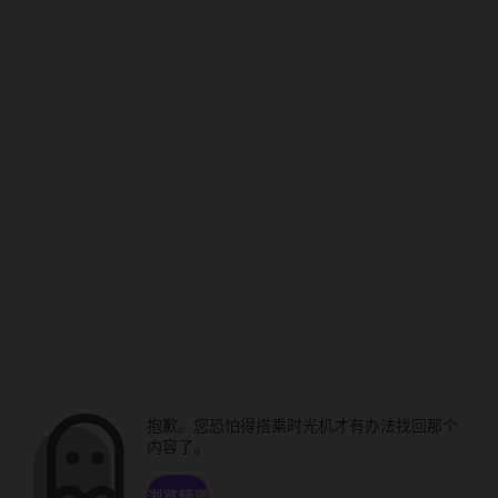
抱歉。您恐怕得搭乘时光机才有办法找回那个
内容了。
浏览频道