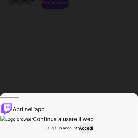
Sfoglia canali
Apri nell'app
Continua a usare il web
Accedi
Hai già un account?
Base
Sfoglia
Attività
Profilo