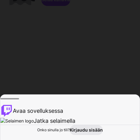
Avaa sovelluksessa
Jatka selaimella
Kirjaudu sisään
Onko sinulla jo tili?
Koti
Selaa
Toiminta
Profiili