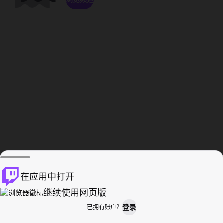
在应用中打开
继续使用网页版
登录
已拥有账户？
主页
浏览
活动纪录
个人资料