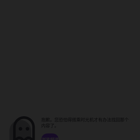
抱歉。您恐怕得搭乘时光机才有办法找回那个
内容了。
浏览频道