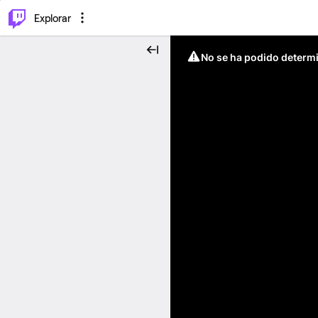
⌥
P
Explorar
No se ha podido determin