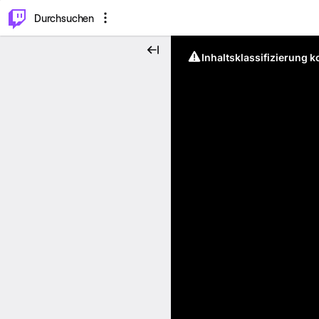
.
⌥
P
Durchsuchen
Inhaltsklassifizierung 