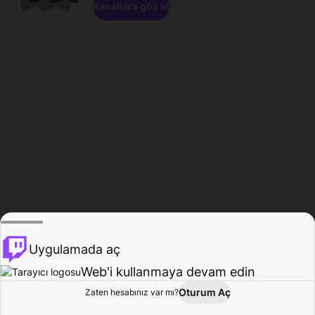
Kanallara göz at
Uygulamada aç
Web'i kullanmaya devam edin
Oturum Aç
Zaten hesabınız var mı?
Ana Sayfa
Gözat
Aktivite
Profil