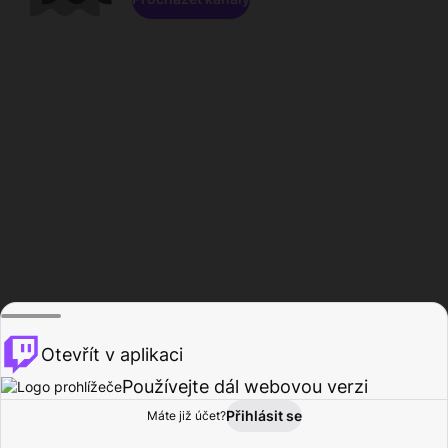
Otevřít v aplikaci
Používejte dál webovou verzi
Přihlásit se
Máte již účet?
Domů
Procházet
Aktivita
Profil