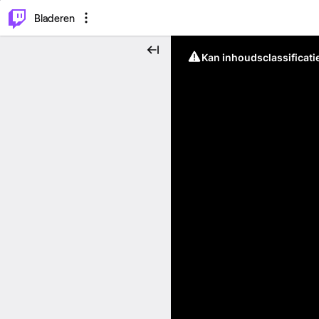
⌥
P
Bladeren
Kan inhoudsclassificati