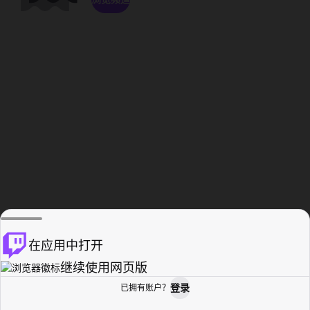
在应用中打开
继续使用网页版
登录
已拥有账户？
主页
浏览
活动纪录
个人资料