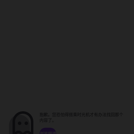
抱歉。您恐怕得搭乘时光机才有办法找回那个
内容了。
浏览频道