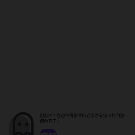
抱歉啦！您恐怕得搭乘時光機才有辦法找回那
個內容了。
瀏覽頻道