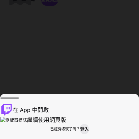
在 App 中開啟
繼續使用網頁版
登入
已經有帳號了嗎？
創作者基地
瀏覽
活動紀錄
個人檔案