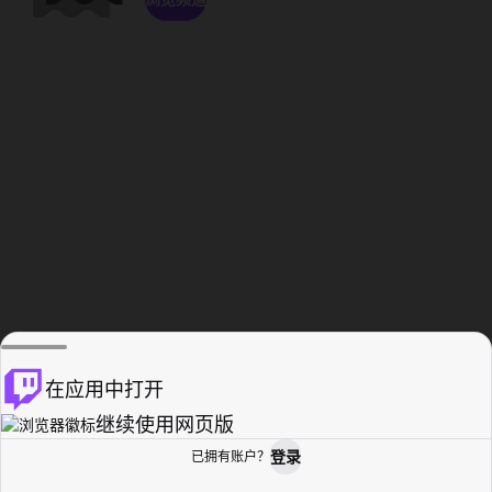
在应用中打开
继续使用网页版
登录
已拥有账户？
主页
浏览
活动纪录
个人资料