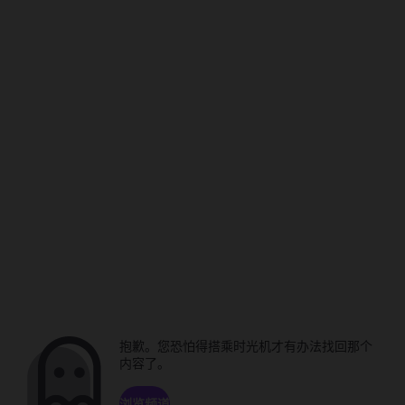
抱歉。您恐怕得搭乘时光机才有办法找回那个
内容了。
浏览频道