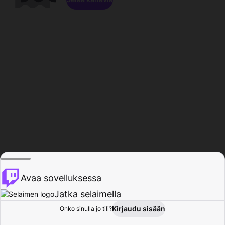
Avaa sovelluksessa
Jatka selaimella
Kirjaudu sisään
Onko sinulla jo tili?
Koti
Selaa
Toiminta
Profiili