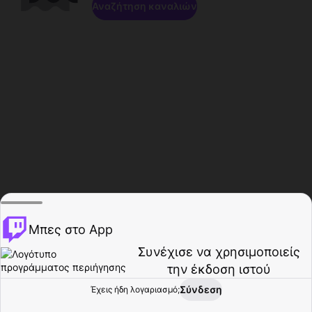
Αναζήτηση καναλιών
Μπες στο App
Συνέχισε να χρησιμοποιείς
την έκδοση ιστού
Σύνδεση
Έχεις ήδη λογαριασμό;
Αρχική σελίδα
Περιήγηση
Δραστηριότητα
Προφίλ