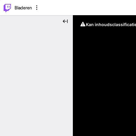
⌥
P
Bladeren
Kan inhoudsclassificati