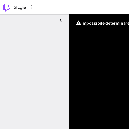
⌥
P
Sfoglia
Impossibile determinare