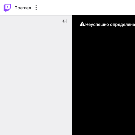
м...
⌥
P
Преглед
Неуспешно определяне