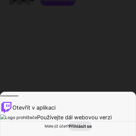
Otevřít v aplikaci
Používejte dál webovou verzi
Přihlásit se
Máte již účet?
Domů
Procházet
Aktivita
Profil