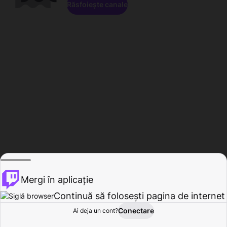
Răsfoiește canale
Mergi în aplicație
Continuă să folosești pagina de internet
Conectare
Ai deja un cont?
Acasă
Răsfoire
Activitate
Profil