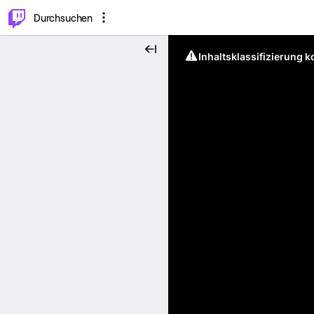
.
⌥
P
Durchsuchen
Inhaltsklassifizierung 