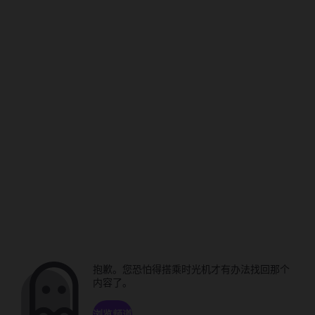
抱歉。您恐怕得搭乘时光机才有办法找回那个
内容了。
浏览频道