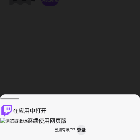
在应用中打开
继续使用网页版
登录
已拥有账户？
主页
浏览
活动纪录
个人资料