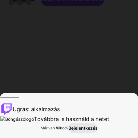
Ugrás: alkalmazás
Továbbra is használd a netet
Bejelentkezés
Már van fiókod?
Főoldal
Böngészés
Tevékenység
Profil