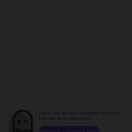
Sajnos, hacsak nincs időgéped, a tartalom
már nem áll rendelkezésre.
Böngészés a csatornák között