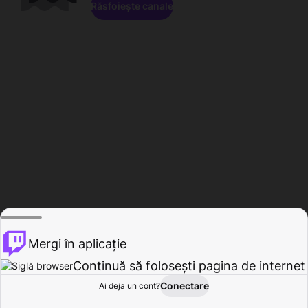
Răsfoiește canale
Mergi în aplicație
Continuă să folosești pagina de internet
Conectare
Ai deja un cont?
Acasă
Răsfoire
Activitate
Profil