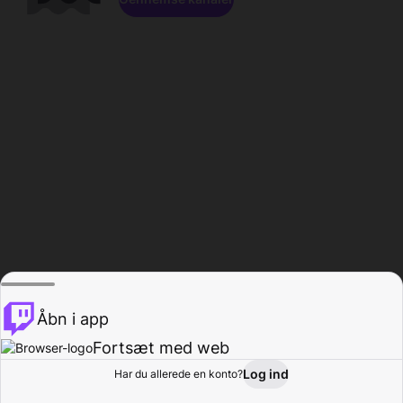
Åbn i app
Fortsæt med web
Log ind
Har du allerede en konto?
Hjem
Gennemse
Aktivitet
Profil