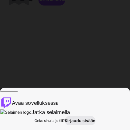
Avaa sovelluksessa
Jatka selaimella
Kirjaudu sisään
Onko sinulla jo tili?
Koti
Selaa
Toiminta
Profiili