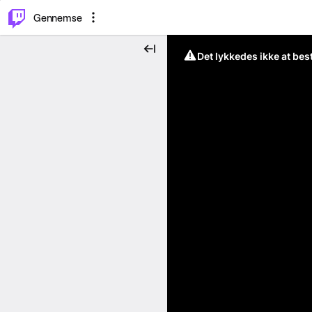
⌥
P
Gennemse
Det lykkedes ikke at be