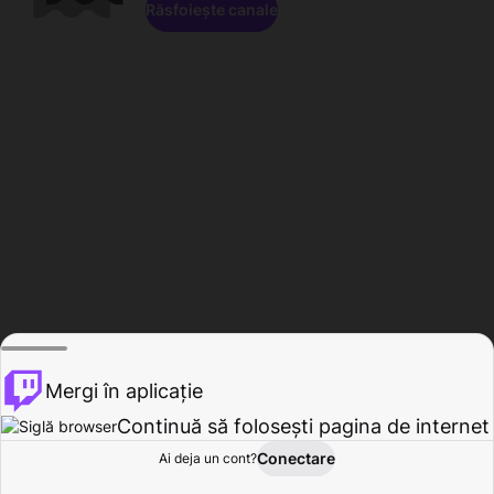
Răsfoiește canale
Mergi în aplicație
Continuă să folosești pagina de internet
Conectare
Ai deja un cont?
Acasă
Răsfoire
Activitate
Profil