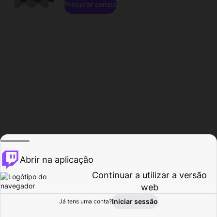
Procurar canais
Abrir na aplicação
Continuar a utilizar a versão
web
Iniciar sessão
Já tens uma conta?
Página inicial
Procurar
Atividade
Perfil