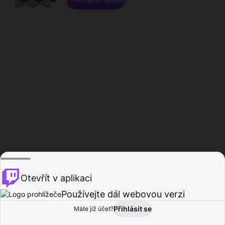
Otevřít v aplikaci
Používejte dál webovou verzi
Přihlásit se
Máte již účet?
Domů
Procházet
Aktivita
Profil