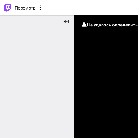
.
⌥
P
Просмотр
Не удалось определит