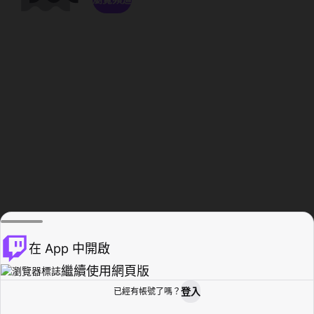
在 App 中開啟
繼續使用網頁版
登入
已經有帳號了嗎？
創作者基地
瀏覽
活動紀錄
個人檔案