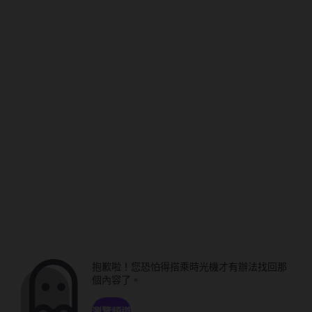
抱歉啦！您恐怕得搭乘時光機才有辦法找回那
個內容了。
瀏覽頻道