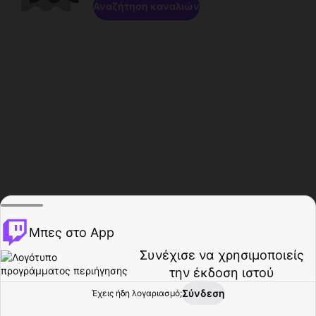
Αναζήτηση καναλιών
Μπες στο App
Συνέχισε να χρησιμοποιείς
την έκδοση ιστού
Σύνδεση
Έχεις ήδη λογαριασμό;
Αρχική σελίδα
Περιήγηση
Δραστηριότητα
Προφίλ