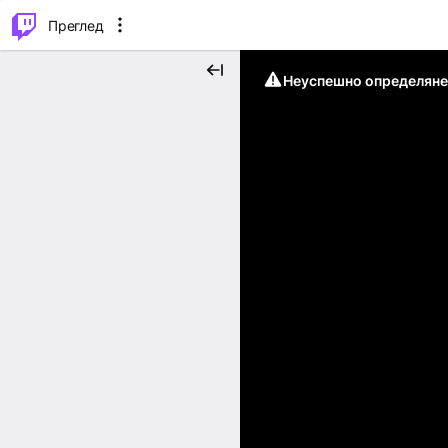
м...
⌥
P
Преглед
Неуспешно определяне