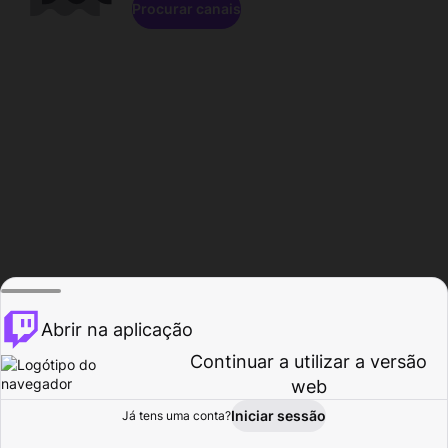
Procurar canais
Abrir na aplicação
Continuar a utilizar a versão
web
Iniciar sessão
Já tens uma conta?
Página inicial
Procurar
Atividade
Perfil