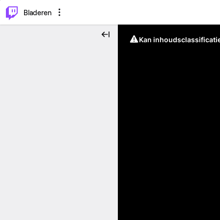
⌥
P
Bladeren
Kan inhoudsclassificati