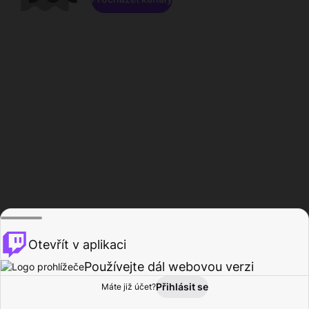
Otevřít v aplikaci
Používejte dál webovou verzi
Přihlásit se
Máte již účet?
Domů
Procházet
Aktivita
Profil