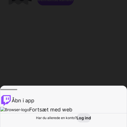
Åbn i app
Fortsæt med web
Log ind
Har du allerede en konto?
Hjem
Gennemse
Aktivitet
Profil