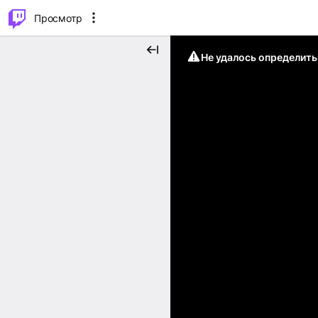
.
⌥
P
Просмотр
Не удалось определит