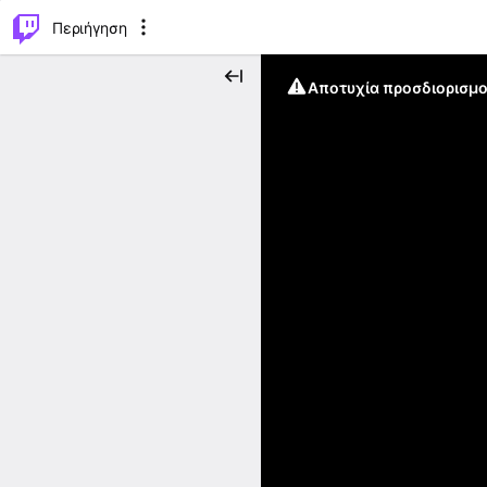
..
⌥
P
Περιήγηση
Αποτυχία προσδιορισμο