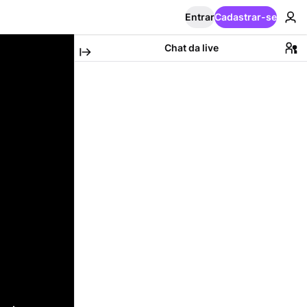
Entrar
Cadastrar-se
Chat da live