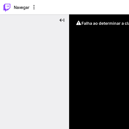
⌥
P
Navegar
Falha ao determinar a c