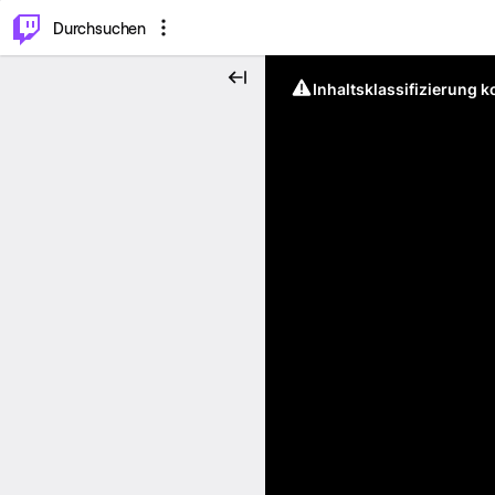
.
⌥
P
Durchsuchen
Inhaltsklassifizierung 