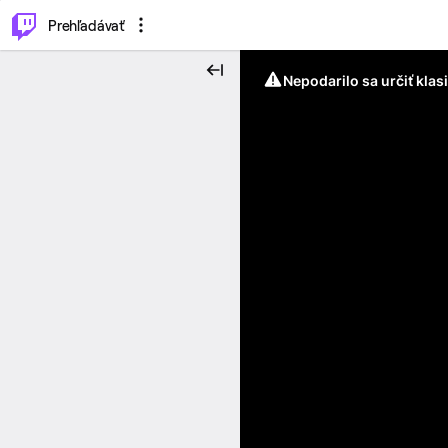
..
⌥
P
Prehľadávať
Nepodarilo sa určiť klas