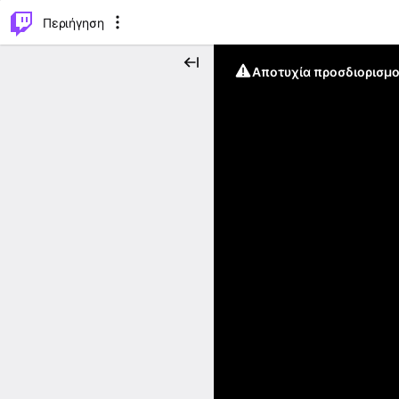
..
⌥
P
Περιήγηση
Αποτυχία προσδιορισμο