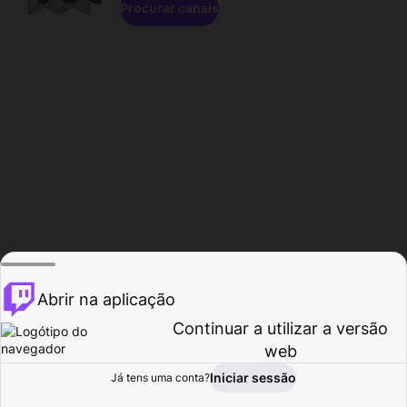
Procurar canais
Abrir na aplicação
Continuar a utilizar a versão
web
Iniciar sessão
Já tens uma conta?
Página inicial
Procurar
Atividade
Perfil