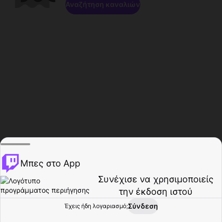
Αναζήτηση καναλιών
Μπες στο App
Συνέχισε να χρησιμοποιείς
την έκδοση ιστού
Σύνδεση
Έχεις ήδη λογαριασμό;
Αρχική σελίδα
Περιήγηση
Δραστηριότητα
Προφίλ