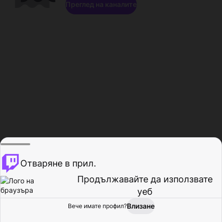
Преглед на каналите
Отваряне в прил.
Продължавайте да използвате
уеб
Влизане
Вече имате профил?
Начало
Преглед
Активност
Профил