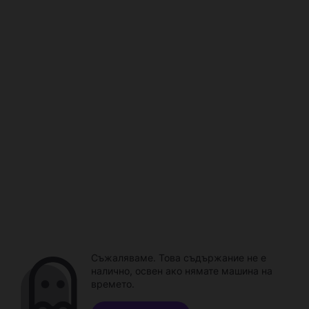
Съжаляваме. Това съдържание не е
налично, освен ако нямате машина на
времето.