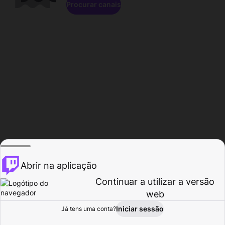
Procurar canais
Abrir na aplicação
Continuar a utilizar a versão
web
Iniciar sessão
Já tens uma conta?
Página inicial
Procurar
Atividade
Perfil